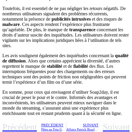
Toutefois, il est essentiel de ne pas négliger les retours négatifs. De
nombreux utilisateurs signalent des problèmes récurrents,
notamment la présence de
publicités intrusives
et des risques de
malware
. Ces aspects rendent l’expérience plus frustrante
qu’agréable. De plus, le manque de
transparence
concernant les
droits d’auteur suscite des inquiétudes. Les utilisateurs doivent rester
vigilants sur les implications juridiques liées à l’utilisation de tels
sites.
Les avis soulignent également des inquiétudes concernant la
qualité
de diffusion
. Alors que certains apprécient la diversité, d’autres
regrettent le manque de
stabilité
et de
fiabilité
des flux. Les
interruptions fréquentes pour des chargements ou des erreurs
techniques sont des points de friction non négligeables qui peuvent
ternir l’expérience d’un film ou d’une série.
En somme, pour ceux qui envisagent d’utiliser Soap2day, il est
crucial de peser le pour et le contre. Informés des avantages et
inconvénients, les utilisateurs peuvent mieux naviguer dans le
monde du streaming, s’assurant ainsi une expérience plus
enrichissante tout en restant prudents quant à la sécurité en ligne.
Précédent
Suivant
PRÉCÉDENT
SUIVANT
Pâtes au Feta Gratinée : Découvrez la recette TikTok qui a multiplié par 3 les ventes de feta !
Affaire Patrick Bruel : Clémence, sa compagne, brise le silence face aux graves accusations de viols et agressions sexuelles