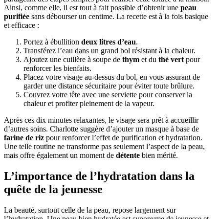
Ainsi, comme elle, il est tout à fait possible d’obtenir une
peau
purifiée
sans débourser un centime. La recette est à la fois basique
et efficace :
Portez à ébullition
deux litres d’eau
.
Transférez l’eau dans un grand bol résistant à la chaleur.
Ajoutez une cuillère à soupe de
thym
et du
thé vert
pour
renforcer les bienfaits.
Placez votre visage au-dessus du bol, en vous assurant de
garder une distance sécuritaire pour éviter toute brûlure.
Couvrez votre tête avec une serviette pour conserver la
chaleur et profiter pleinement de la vapeur.
Après ces dix minutes relaxantes, le visage sera prêt à accueillir
d’autres soins. Charlotte suggère d’ajouter un masque à base de
farine de riz
pour renforcer l’effet de purification et hydratation.
Une telle routine ne transforme pas seulement l’aspect de la peau,
mais offre également un moment de
détente
bien mérité.
L’importance de l’hydratation dans la
quête de la jeunesse
La beauté, surtout celle de la peau, repose largement sur
l’hydratation. Une peau bien hydratée est synonyme de jeunesse et