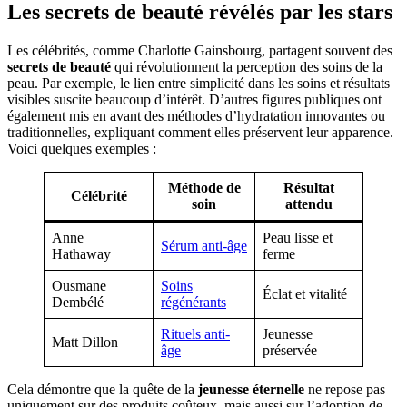
Les secrets de beauté révélés par les stars
Les célébrités, comme Charlotte Gainsbourg, partagent souvent des
secrets de beauté
qui révolutionnent la perception des soins de la
peau. Par exemple, le lien entre simplicité dans les soins et résultats
visibles suscite beaucoup d’intérêt. D’autres figures publiques ont
également mis en avant des méthodes d’hydratation innovantes ou
traditionnelles, expliquant comment elles préservent leur apparence.
Voici quelques exemples :
Méthode de
Résultat
Célébrité
soin
attendu
Anne
Peau lisse et
Sérum anti-âge
Hathaway
ferme
Ousmane
Soins
Éclat et vitalité
Dembélé
régénérants
Rituels anti-
Jeunesse
Matt Dillon
âge
préservée
Cela démontre que la quête de la
jeunesse éternelle
ne repose pas
uniquement sur des produits coûteux, mais aussi sur l’adoption de