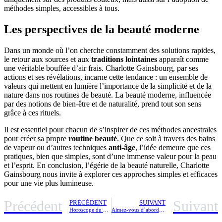
méthodes simples, accessibles à tous.
Les perspectives de la beauté moderne
Dans un monde où l’on cherche constamment des solutions rapides,
le retour aux sources et aux
traditions lointaines
apparaît comme
une véritable bouffée d’air frais. Charlotte Gainsbourg, par ses
actions et ses révélations, incarne cette tendance : un ensemble de
valeurs qui mettent en lumière l’importance de la simplicité et de la
nature dans nos routines de beauté. La beauté moderne, influencée
par des notions de bien-être et de naturalité, prend tout son sens
grâce à ces rituels.
Il est essentiel pour chacun de s’inspirer de ces méthodes ancestrales
pour créer sa propre
routine beauté
. Que ce soit à travers des bains
de vapeur ou d’autres techniques
anti-âge
, l’idée demeure que ces
pratiques, bien que simples, sont d’une immense valeur pour la peau
et l’esprit. En conclusion, l’égérie de la beauté naturelle, Charlotte
Gainsbourg nous invite à explorer ces approches simples et efficaces
pour une vie plus lumineuse.
Précédent
Suivant
PRÉCÉDENT
SUIVANT
Horoscope du dimanche 29 mars 2026 : les mystères célestes enfin révélés après des semaines d’attente
Aimez-vous d’abord » : 10 couples de baby-boomers partagent les clés inédites de la longévité amoureuse