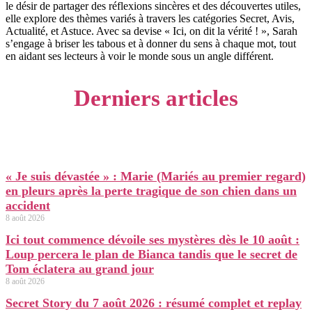
le désir de partager des réflexions sincères et des découvertes utiles,
elle explore des thèmes variés à travers les catégories Secret, Avis,
Actualité, et Astuce. Avec sa devise « Ici, on dit la vérité ! », Sarah
s’engage à briser les tabous et à donner du sens à chaque mot, tout
en aidant ses lecteurs à voir le monde sous un angle différent.
Derniers articles
« Je suis dévastée » : Marie (Mariés au premier regard)
en pleurs après la perte tragique de son chien dans un
accident
8 août 2026
Ici tout commence dévoile ses mystères dès le 10 août :
Loup percera le plan de Bianca tandis que le secret de
Tom éclatera au grand jour
8 août 2026
Secret Story du 7 août 2026 : résumé complet et replay