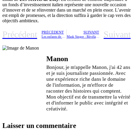
un fonds d’investissement italien représente une nouvelle occasion
d’innover et de se réinventer dans un marché en plein essor. L’avenir
est empli de promesses, et la direction suffira à garder le cap vers des
objectifs ambitieux.
Précédent
Suivant
PRÉCÉDENT
SUIVANT
Les enfants de Daniel Lévi prévoient des poursuites contre Sandrine Aboukrat : révélations sur la disparition mystérieuse des comptes après le décès du chanteur
Mask Singer : Révélation surprenante, l’identité secrète derrière le costume du Caillou enfin dévoilée
Manon
Bonjour, je m'appelle Manon, j'ai 42 ans
et je suis journaliste passionnée. Avec
une expérience riche dans le domaine
de l'information, je m'efforce de
raconter des histoires qui comptent.
Mon objectif est de transmettre la vérité
et d'informer le public avec intégrité et
créativité.
Laisser un commentaire